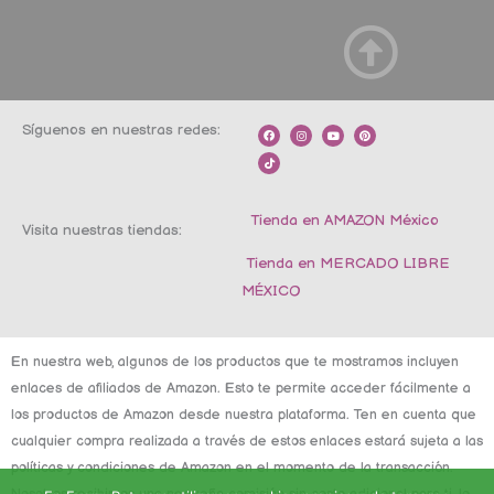
Síguenos en nuestras redes:
F
T
I
Y
P
a
i
n
o
i
c
k
s
u
n
e
t
t
t
t
b
o
a
u
e
o
k
g
b
r
o
r
e
e
k
a
s
m
t
Tienda en AMAZON México
Visita nuestras tiendas:
Tienda en MERCADO LIBRE
MÉXICO
En nuestra web, algunos de los productos que te mostramos incluyen
enlaces de afiliados de Amazon. Esto te permite acceder fácilmente a
los productos de Amazon desde nuestra plataforma. Ten en cuenta que
cualquier compra realizada a través de estos enlaces estará sujeta a las
políticas y condiciones de Amazon en el momento de la transacción.
Nosotros recibimos una pequeña comisión sin costo adicional para ti, lo