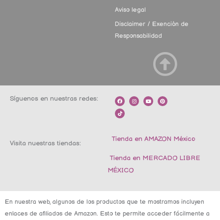
Aviso legal
Disclaimer / Exención de
Responsabilidad
Síguenos en nuestras redes:
F
T
I
Y
P
a
i
n
o
i
c
k
s
u
n
e
t
t
t
t
b
o
a
u
e
o
k
g
b
r
o
r
e
e
k
a
s
m
t
Tienda en AMAZON México
Visita nuestras tiendas:
Tienda en MERCADO LIBRE
MÉXICO
En nuestra web, algunos de los productos que te mostramos incluyen
enlaces de afiliados de Amazon. Esto te permite acceder fácilmente a