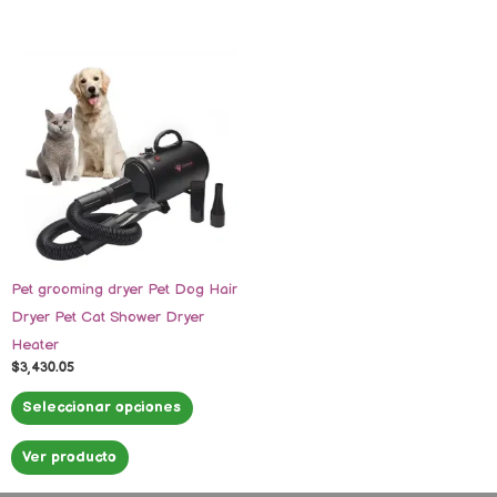
Este
producto
tiene
múltiples
variantes.
Las
opciones
se
pueden
Pet grooming dryer Pet Dog Hair
elegir
Dryer Pet Cat Shower Dryer
en
Heater
la
$
3,430.05
página
de
Seleccionar opciones
producto
Ver producto