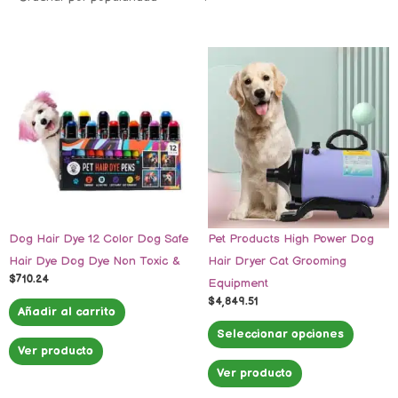
Este
product
tiene
múltiple
variante
Las
opcione
se
pueden
Dog Hair Dye 12 Color Dog Safe
Pet Products High Power Dog
elegir
Hair Dye Dog Dye Non Toxic &
Hair Dryer Cat Grooming
en
$
710.24
Equipment
la
$
4,849.51
página
Añadir al carrito
de
Seleccionar opciones
Ver producto
product
Ver producto