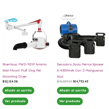
El
El
precio
precio
¡Oferta!
original
actual
era:
es:
$15,289.00.
$14,753.45.
Shernbao PWD-921P Anionic
Secadora Jaula Perros Xpower
Wall-Mount Fluff Dog Pet
X-430tfmdk Con 3 Mangueras
Grooming Dryer
Azul
$
32,124.56
$
15,289.00
$
14,753.45
Añadir al carrito
Añadir al carrito
Ver producto
Ver producto