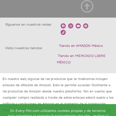
Síguenos en nuestras redes:
F
T
I
Y
P
a
i
n
o
i
c
k
s
u
n
e
t
t
t
t
b
o
a
u
e
o
k
g
b
r
o
r
e
e
k
a
s
m
t
Tienda en AMAZON México
Visita nuestras tiendas:
Tienda en MERCADO LIBRE
MÉXICO
En nuestra web, algunos de los productos que te mostramos incluyen
enlaces de afiliados de Amazon. Esto te permite acceder fácilmente a
los productos de Amazon desde nuestra plataforma. Ten en cuenta que
cualquier compra realizada a través de estos enlaces estará sujeta a las
políticas y condiciones de Amazon en el momento de la transacción.
Nosotros recibimos una pequeña comisión sin costo adicional para ti, lo
En Every-Pet.com utilizamos cookies propias y de terceros
para garantizar el correcto funcionamiento del sitio, analizar el