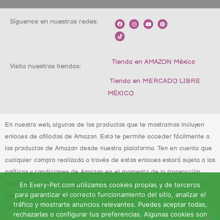
Síguenos en nuestras redes:
F
T
I
Y
P
a
i
n
o
i
c
k
s
u
n
e
t
t
t
t
b
o
a
u
e
o
k
g
b
r
o
r
e
e
k
a
s
m
t
Tienda en AMAZON México
Visita nuestras tiendas:
Tienda en MERCADO LIBRE
MÉXICO
En nuestra web, algunos de los productos que te mostramos incluyen
enlaces de afiliados de Amazon. Esto te permite acceder fácilmente a
los productos de Amazon desde nuestra plataforma. Ten en cuenta que
cualquier compra realizada a través de estos enlaces estará sujeta a las
políticas y condiciones de Amazon en el momento de la transacción.
Nosotros recibimos una pequeña comisión sin costo adicional para ti, lo
En Every-Pet.com utilizamos cookies propias y de terceros
para garantizar el correcto funcionamiento del sitio, analizar el
cual nos ayuda a seguir brindándote contenido y recomendaciones de
tráfico y mostrarte anuncios relevantes. Puedes aceptar todas,
calidad.
rechazarlas o configurar tus preferencias. Algunas cookies son