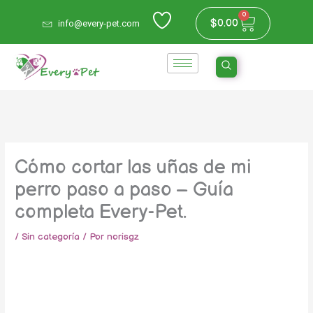
Ir
0
Carrito
$
0.00
info@every-pet.com
al
contenido
Cómo cortar las uñas de mi
perro paso a paso – Guía
completa Every-Pet.
/
Sin categoría
/ Por
norisgz