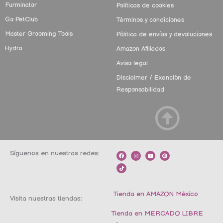
Furminator
Políticas de cookies
Go PetClub
Términos y condiciones
Master Grooming Tools
Pólitica de envíos y devoluciones
Hydra
Amazon Afiliados
Aviso legal
Disclaimer / Exención de
Responsabilidad
Síguenos en nuestras redes:
F
T
I
Y
P
a
i
n
o
i
c
k
s
u
n
e
t
t
t
t
b
o
a
u
e
o
k
g
b
r
o
r
e
e
k
a
s
m
t
Tienda en AMAZON México
Visita nuestras tiendas:
Tienda en MERCADO LIBRE