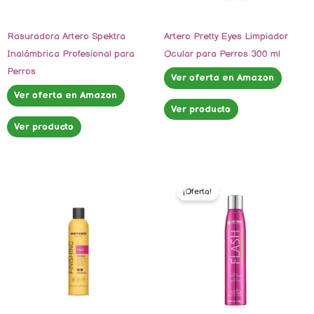
Rasuradora Artero Spektra
Artero Pretty Eyes Limpiador
Inalámbrica Profesional para
Ocular para Perros 300 ml
Perros
Ver oferta en Amazon
Ver oferta en Amazon
Ver producto
Ver producto
El
El
precio
precio
¡Oferta!
original
actual
era:
es:
$897.00.
$749.00.