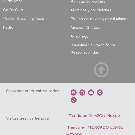
Furminator
Políticas de cookies
Go PetClub
Términos y condiciones
Master Grooming Tools
Pólitica de envíos y devoluciones
Hydra
Amazon Afiliados
Aviso legal
Disclaimer / Exención de
Responsabilidad
Síguenos en nuestras redes:
F
T
I
Y
P
a
i
n
o
i
c
k
s
u
n
e
t
t
t
t
b
o
a
u
e
o
k
g
b
r
o
r
e
e
k
a
s
m
t
Tienda en AMAZON México
Visita nuestras tiendas:
Tienda en MERCADO LIBRE
MÉXICO