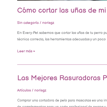
Cómo cortar las uñas de mi
Sin categoría
/
norisgz
En Every-Pet sabemos que cortar las uñas de tu perro pu
técnica correcta, las herramientas adecuadas y un poco 
Leer más »
Las Mejores Rasuradoras Pr
Las
Mejores
Rasuradoras
Artículos
/
norisgz
Profesionales
Comprar una cortadora de pelo para mascotas es una inv
para
de complementos para un corte profesional de perros y ga