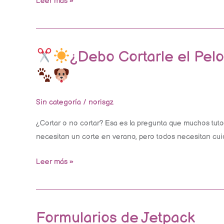
Leer más »
2026
¿Debo Cortarle el Pelo
¿Debo
Cortarle
Sin categoría
/
norisgz
el
Pelo
¿Cortar o no cortar? Esa es la pregunta que muchos tuto
a
necesitan un corte en verano, pero todos necesitan cuid
Mi
Leer más »
Perro
en
Verano?
La
Formularios de Jetpack
Formularios
Guía