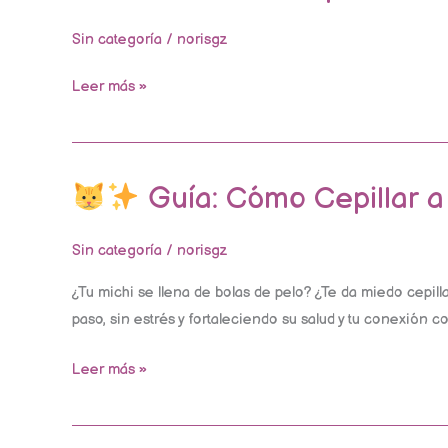
de
Completa
Jetpack
por
Sin categoría
/
norisgz
Tipo
Leer más »
de
Pelaje.
Guía: Cómo Cepillar a
Guía:
Sin categoría
/
norisgz
Cómo
¿Tu michi se llena de bolas de pelo? ¿Te da miedo cepilla
Cepillar
paso, sin estrés y fortaleciendo su salud y tu conexión 
a
Tu
Leer más »
Gato
Sin
Drama