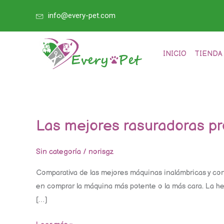
Ir
info@every-pet.com
al
contenido
INICIO
TIENDA
Las mejores rasuradoras pr
Las
mejores
rasuradoras
Sin categoría
/
norisgz
profesionales
Comparativa de las mejores máquinas inalámbricas y co
para
en comprar la máquina más potente o la más cara. La he
estética
[…]
canina
en