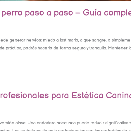
 perro paso a paso – Guía comple
ede generar nervios: miedo a lastimarlo, a que sangre, o simpleme
de práctica, podrás hacerlo de forma segura y tranquila. Mantener l
ofesionales para Estética Canin
ersión clave. Una cortadora adecuada puede reducir significativam
tos. Las cortadoras de pelo profesionales son las preferidas de los