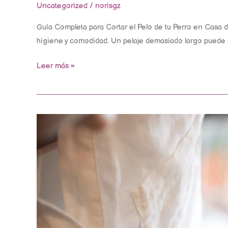
Uncategorized
/
norisgz
Guía Completa para Cortar el Pelo de tu Perro en Casa d
higiene y comodidad. Un pelaje demasiado largo puede c
Leer más »
Cómo
cortar
las
uñas
de
mi
perro
paso