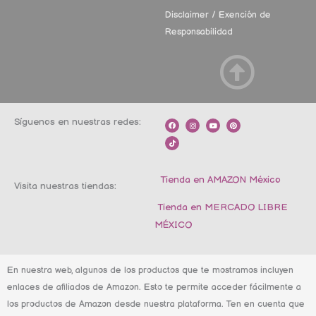
Disclaimer / Exención de
Responsabilidad
Síguenos en nuestras redes:
F
T
I
Y
P
a
i
n
o
i
c
k
s
u
n
e
t
t
t
t
b
o
a
u
e
o
k
g
b
r
o
r
e
e
k
a
s
m
t
Tienda en AMAZON México
Visita nuestras tiendas:
Tienda en MERCADO LIBRE
MÉXICO
En nuestra web, algunos de los productos que te mostramos incluyen
enlaces de afiliados de Amazon. Esto te permite acceder fácilmente a
los productos de Amazon desde nuestra plataforma. Ten en cuenta que