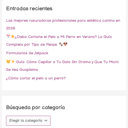
c
e
Entradas recientes
a
d
r
Las mejores rasuradoras profesionales para estética canina en
a
p
2026
p
o
o
¿Debo Cortarle el Pelo a Mi Perro en Verano? La Guía
r
r
Completa por Tipo de Pelaje.
:
c
Formularios de Jetpack
a
Guía: Cómo Cepillar a Tu Gato Sin Drama y Que Tu Michi
t
Se Vea Guapísimo
e
¿Cómo cortar el pelo a un perro?
g
o
r
í
Búsqueda por categoría
a