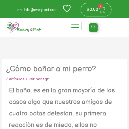
Ir
0
Carrito
$
0.00
info@every-pet.com
al
contenido
¿Cómo bañar a mi perro?
/
Artículos
/ Por
norisgz
El baño, es en la gran mayoría de los
casos algo que nuestros amigos de
cuatro patas detestan, su primera
reacción es de miedo, ellos no