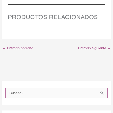
PRODUCTOS RELACIONADOS
←
Entrada anterior
Entrada siguiente
→
B
ú
B
s
u
q
s
u