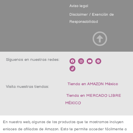
Aviso legal
Disclaimer / Exención de
Responsabilidad
Síguenos en nuestras redes:
F
T
I
Y
P
a
i
n
o
i
c
k
s
u
n
e
t
t
t
t
b
o
a
u
e
o
k
g
b
r
o
r
e
e
k
a
s
m
t
Tienda en AMAZON México
Visita nuestras tiendas:
Tienda en MERCADO LIBRE
MÉXICO
En nuestra web, algunos de los productos que te mostramos incluyen
enlaces de afiliados de Amazon. Esto te permite acceder fácilmente a