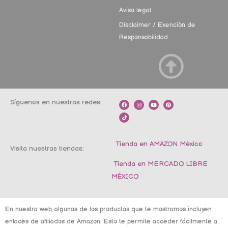
Aviso legal
Disclaimer / Exención de
Responsabilidad
Síguenos en nuestras redes:
F
T
I
Y
P
a
i
n
o
i
c
k
s
u
n
e
t
t
t
t
b
o
a
u
e
o
k
g
b
r
o
r
e
e
k
a
s
m
t
Tienda en AMAZON México
Visita nuestras tiendas:
Tienda en MERCADO LIBRE
MÉXICO
En nuestra web, algunos de los productos que te mostramos incluyen
enlaces de afiliados de Amazon. Esto te permite acceder fácilmente a