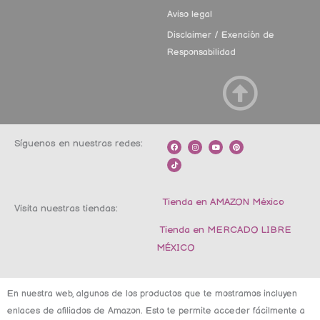
Aviso legal
Disclaimer / Exención de
Responsabilidad
Síguenos en nuestras redes:
F
T
I
Y
P
a
i
n
o
i
c
k
s
u
n
e
t
t
t
t
b
o
a
u
e
o
k
g
b
r
o
r
e
e
k
a
s
m
t
Tienda en AMAZON México
Visita nuestras tiendas:
Tienda en MERCADO LIBRE
MÉXICO
En nuestra web, algunos de los productos que te mostramos incluyen
enlaces de afiliados de Amazon. Esto te permite acceder fácilmente a