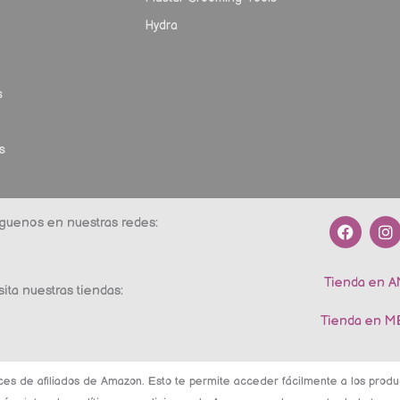
Hydra
s
s
F
I
guenos en nuestras redes:
a
n
c
s
e
t
Tienda en 
b
a
sita nuestras tiendas:
o
g
o
r
Tienda en 
k
a
m
ces de afiliados de Amazon. Esto te permite acceder fácilmente a los pro