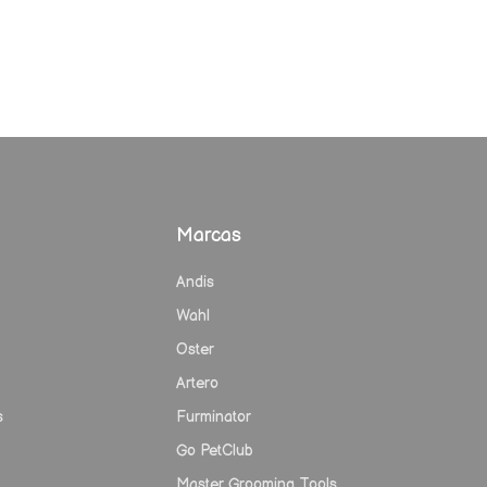
Marcas
Andis
Wahl
Oster
Artero
s
Furminator
Go PetClub
Master Grooming Tools