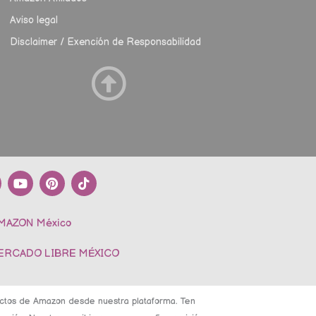
Aviso legal
Disclaimer / Exención de Responsabilidad
Y
P
T
o
i
i
u
n
k
t
t
t
AMAZON México
u
e
o
b
r
k
e
e
MERCADO LIBRE MÉXICO
s
t
ductos de Amazon desde nuestra plataforma. Ten