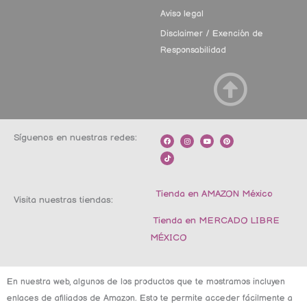
Aviso legal
Disclaimer / Exención de
Responsabilidad
Síguenos en nuestras redes:
F
T
I
Y
P
a
i
n
o
i
c
k
s
u
n
e
t
t
t
t
b
o
a
u
e
o
k
g
b
r
o
r
e
e
k
a
s
m
t
Tienda en AMAZON México
Visita nuestras tiendas:
Tienda en MERCADO LIBRE
MÉXICO
En nuestra web, algunos de los productos que te mostramos incluyen
enlaces de afiliados de Amazon. Esto te permite acceder fácilmente a