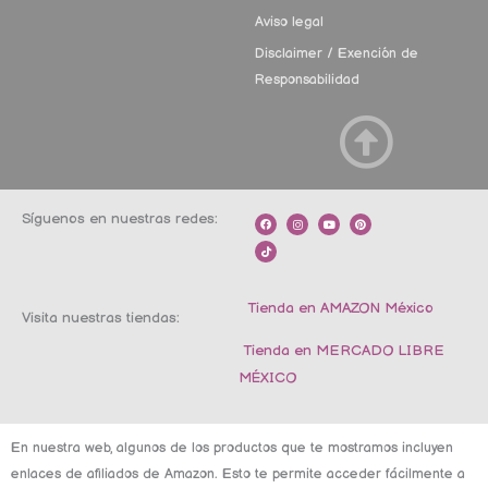
Aviso legal
Disclaimer / Exención de
Responsabilidad
Síguenos en nuestras redes:
F
T
I
Y
P
a
i
n
o
i
c
k
s
u
n
e
t
t
t
t
b
o
a
u
e
o
k
g
b
r
o
r
e
e
k
a
s
m
t
Tienda en AMAZON México
Visita nuestras tiendas:
Tienda en MERCADO LIBRE
MÉXICO
En nuestra web, algunos de los productos que te mostramos incluyen
enlaces de afiliados de Amazon. Esto te permite acceder fácilmente a