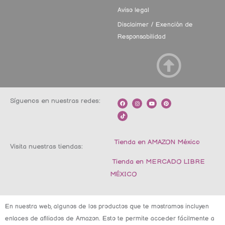
Aviso legal
Disclaimer / Exención de
Responsabilidad
Síguenos en nuestras redes:
F
T
I
Y
P
a
i
n
o
i
c
k
s
u
n
e
t
t
t
t
b
o
a
u
e
o
k
g
b
r
o
r
e
e
k
a
s
m
t
Tienda en AMAZON México
Visita nuestras tiendas:
Tienda en MERCADO LIBRE
MÉXICO
En nuestra web, algunos de los productos que te mostramos incluyen
enlaces de afiliados de Amazon. Esto te permite acceder fácilmente a