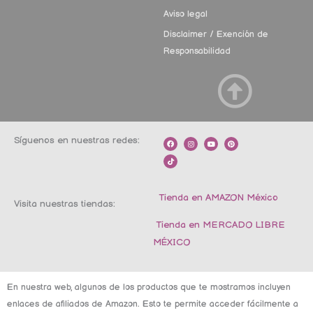
Aviso legal
Disclaimer / Exención de
Responsabilidad
Síguenos en nuestras redes:
F
T
I
Y
P
a
i
n
o
i
c
k
s
u
n
e
t
t
t
t
b
o
a
u
e
o
k
g
b
r
o
r
e
e
k
a
s
m
t
Tienda en AMAZON México
Visita nuestras tiendas:
Tienda en MERCADO LIBRE
MÉXICO
En nuestra web, algunos de los productos que te mostramos incluyen
enlaces de afiliados de Amazon. Esto te permite acceder fácilmente a