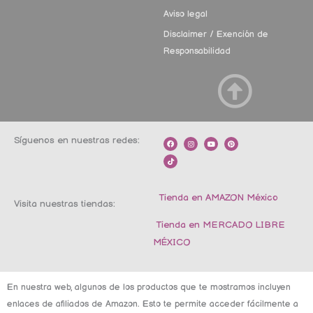
Aviso legal
Disclaimer / Exención de
Responsabilidad
Síguenos en nuestras redes:
F
T
I
Y
P
a
i
n
o
i
c
k
s
u
n
e
t
t
t
t
b
o
a
u
e
o
k
g
b
r
o
r
e
e
k
a
s
m
t
Tienda en AMAZON México
Visita nuestras tiendas:
Tienda en MERCADO LIBRE
MÉXICO
En nuestra web, algunos de los productos que te mostramos incluyen
enlaces de afiliados de Amazon. Esto te permite acceder fácilmente a