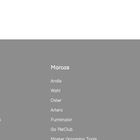
Marcas
Andis
Wahl
Oster
Artero
s
Furminator
Go PetClub
Master Grooming Tools