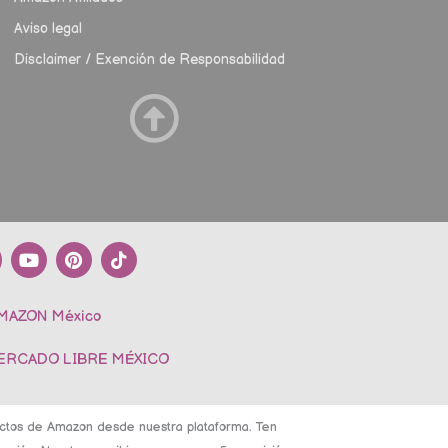
Aviso legal
Disclaimer / Exención de Responsabilidad
Y
P
T
o
i
i
u
n
k
t
t
t
AMAZON México
u
e
o
b
r
k
e
e
MERCADO LIBRE MÉXICO
s
t
ductos de Amazon desde nuestra plataforma. Ten