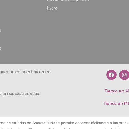
Hydra
s
s
F
I
guenos en nuestras redes:
a
n
c
s
e
t
Tienda en 
b
a
sita nuestras tiendas:
o
g
o
r
Tienda en 
k
a
m
ces de afiliados de Amazon. Esto te permite acceder fácilmente a los pro