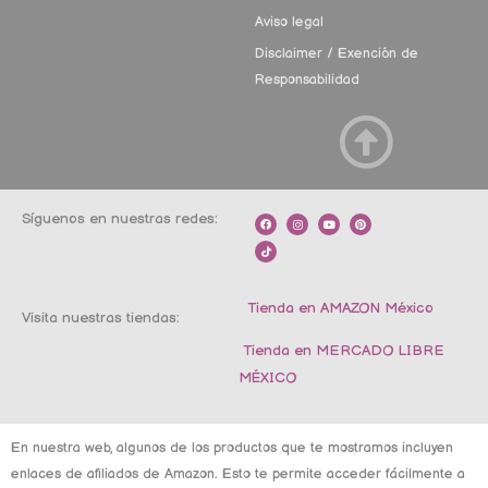
Aviso legal
Disclaimer / Exención de
Responsabilidad
Síguenos en nuestras redes:
F
T
I
Y
P
a
i
n
o
i
c
k
s
u
n
e
t
t
t
t
b
o
a
u
e
o
k
g
b
r
o
r
e
e
k
a
s
m
t
Tienda en AMAZON México
Visita nuestras tiendas:
Tienda en MERCADO LIBRE
MÉXICO
En nuestra web, algunos de los productos que te mostramos incluyen
enlaces de afiliados de Amazon. Esto te permite acceder fácilmente a