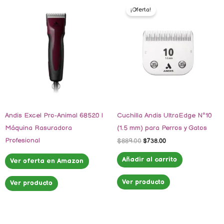
precio
precio
¡Oferta!
original
actual
era:
es:
$889.00.
$738.00.
Andis Excel Pro-Animal 68520 |
Cuchilla Andis UltraEdge Nº10
Máquina Rasuradora
(1.5 mm) para Perros y Gatos
Profesional
$
889.00
$
738.00
Añadir al carrito
Ver oferta en Amazon
Ver producto
Ver producto