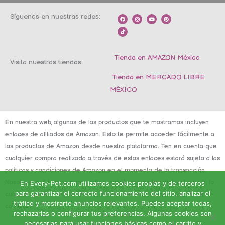
Síguenos en nuestras redes:
F
T
I
Y
P
a
i
n
o
i
c
k
s
u
n
e
t
t
t
t
b
o
a
u
e
o
k
g
b
r
o
r
e
e
k
a
s
m
t
Tienda en AMAZON México
Visita nuestras tiendas:
Tienda en MERCADO LIBRE
MÉXICO
En nuestra web, algunos de los productos que te mostramos incluyen
enlaces de afiliados de Amazon. Esto te permite acceder fácilmente a
los productos de Amazon desde nuestra plataforma. Ten en cuenta que
cualquier compra realizada a través de estos enlaces estará sujeta a las
políticas y condiciones de Amazon en el momento de la transacción.
Nosotros recibimos una pequeña comisión sin costo adicional para ti, lo
En Every-Pet.com utilizamos cookies propias y de terceros
para garantizar el correcto funcionamiento del sitio, analizar el
cual nos ayuda a seguir brindándote contenido y recomendaciones de
tráfico y mostrarte anuncios relevantes. Puedes aceptar todas,
calidad.
rechazarlas o configurar tus preferencias. Algunas cookies son
necesarias para usar funciones básicas como el carrito y