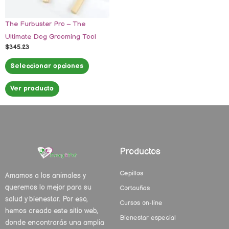
se
pueden
The Furbuster Pro – The
elegir
Ultimate Dog Grooming Tool
en
$
345.23
la
página
Seleccionar opciones
de
Ver producto
producto
Productos
Cepillos
Amamos a los animales y
queremos lo mejor para su
Cortauñas
salud y bienestar. Por eso,
Cursos on-line
hemos creado este sitio web,
Bienestar especial
donde encontrarás una amplia