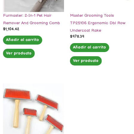
Furmaster: 2-In-1 Pet Hair
Master Grooming Tools
Remover And Grooming Comb
TP25106 Ergonomic Dbl Row
$
1,104.42
Undercoat Rake
$
978.39
Añadir al carrito
Añadir al carrito
Ver producto
Ver producto
Este
producto
tiene
múltiples
variantes.
Las
opciones