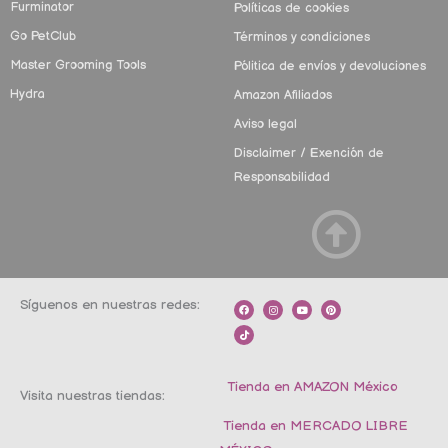
Furminator
Políticas de cookies
Go PetClub
Términos y condiciones
Master Grooming Tools
Pólitica de envíos y devoluciones
Hydra
Amazon Afiliados
Aviso legal
Disclaimer / Exención de
Responsabilidad
Síguenos en nuestras redes:
F
T
I
Y
P
a
i
n
o
i
c
k
s
u
n
e
t
t
t
t
b
o
a
u
e
o
k
g
b
r
o
r
e
e
k
a
s
m
t
Tienda en AMAZON México
Visita nuestras tiendas:
Tienda en MERCADO LIBRE