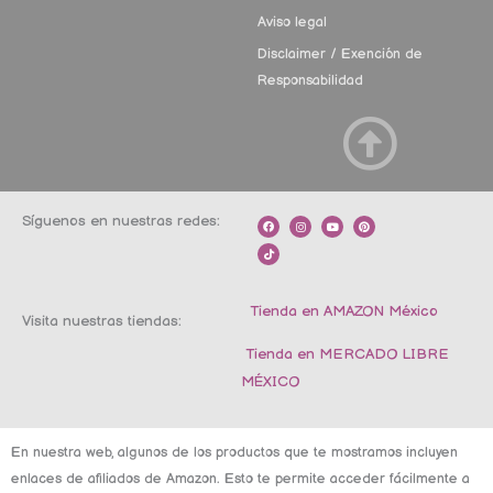
Aviso legal
Disclaimer / Exención de
Responsabilidad
Síguenos en nuestras redes:
F
T
I
Y
P
a
i
n
o
i
c
k
s
u
n
e
t
t
t
t
b
o
a
u
e
o
k
g
b
r
o
r
e
e
k
a
s
m
t
Tienda en AMAZON México
Visita nuestras tiendas:
Tienda en MERCADO LIBRE
MÉXICO
En nuestra web, algunos de los productos que te mostramos incluyen
enlaces de afiliados de Amazon. Esto te permite acceder fácilmente a