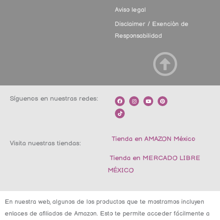
Aviso legal
Disclaimer / Exención de
Responsabilidad
Síguenos en nuestras redes:
F
T
I
Y
P
a
i
n
o
i
c
k
s
u
n
e
t
t
t
t
b
o
a
u
e
o
k
g
b
r
o
r
e
e
k
a
s
m
t
Tienda en AMAZON México
Visita nuestras tiendas:
Tienda en MERCADO LIBRE
MÉXICO
En nuestra web, algunos de los productos que te mostramos incluyen
enlaces de afiliados de Amazon. Esto te permite acceder fácilmente a