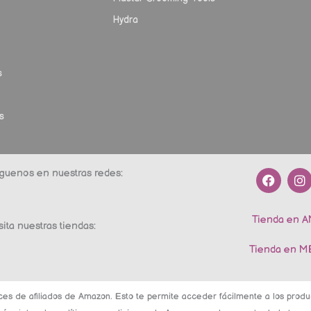
Hydra
s
s
F
I
guenos en nuestras redes:
a
n
c
s
e
t
Tienda en 
b
a
sita nuestras tiendas:
o
g
o
r
Tienda en 
k
a
m
ces de afiliados de Amazon. Esto te permite acceder fácilmente a los pro