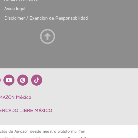
Aviso legal
Disclaimer / Exención de Responsabilidad
Y
P
T
o
i
i
u
n
k
t
t
t
AMAZON México
u
e
o
b
r
k
e
e
MERCADO LIBRE MÉXICO
s
t
ductos de Amazon desde nuestra plataforma. Ten