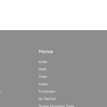
Marcas
Andis
Wahl
Oster
Artero
s
Furminator
Go PetClub
Master Grooming Tools