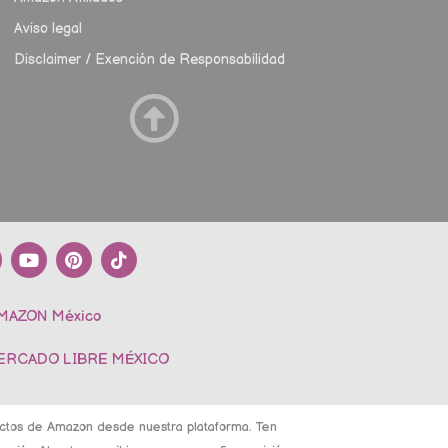
Aviso legal
Disclaimer / Exención de Responsabilidad
Y
P
T
o
i
i
u
n
k
t
t
t
AMAZON México
u
e
o
b
r
k
e
e
MERCADO LIBRE MÉXICO
s
t
ductos de Amazon desde nuestra plataforma. Ten