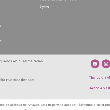
Hydra
s
s
F
I
guenos en nuestras redes:
a
n
c
s
e
t
Tienda en 
b
a
sita nuestras tiendas:
o
g
o
r
Tienda en 
k
a
m
ces de afiliados de Amazon. Esto te permite acceder fácilmente a los pro