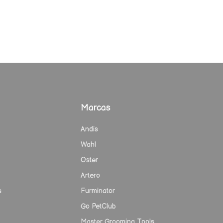
Marcas
Andis
Wahl
Oster
Artero
s
Furminator
Go PetClub
Master Grooming Tools