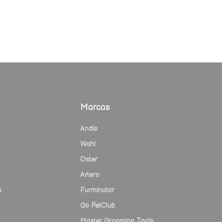
Marcas
Andis
Wahl
Oster
Artero
s
Furminator
Go PetClub
Master Grooming Tools