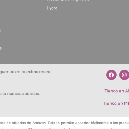
Hydra
s
s
F
I
guenos en nuestras redes:
a
n
c
s
e
t
Tienda en 
b
a
sita nuestras tiendas:
o
g
o
r
Tienda en 
k
a
m
ces de afiliados de Amazon. Esto te permite acceder fácilmente a los pro