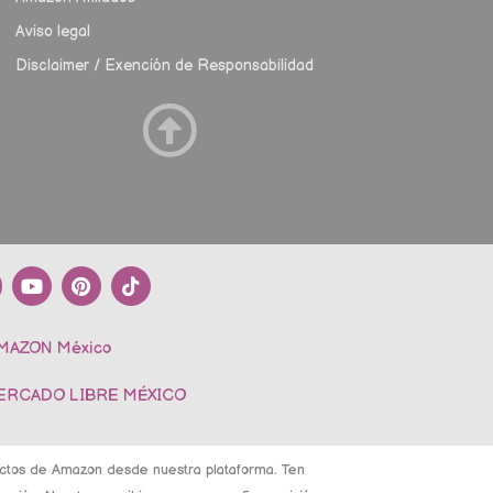
Aviso legal
Disclaimer / Exención de Responsabilidad
Y
P
T
o
i
i
u
n
k
t
t
t
AMAZON México
u
e
o
b
r
k
e
e
MERCADO LIBRE MÉXICO
s
t
ductos de Amazon desde nuestra plataforma. Ten