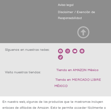
Aviso legal
Disclaimer / Exención de
Responsabilidad
Síguenos en nuestras redes:
F
T
I
Y
P
a
i
n
o
i
c
k
s
u
n
e
t
t
t
t
b
o
a
u
e
o
k
g
b
r
o
r
e
e
k
a
s
m
t
Tienda en AMAZON México
Visita nuestras tiendas:
Tienda en MERCADO LIBRE
MÉXICO
En nuestra web, algunos de los productos que te mostramos incluyen
enlaces de afiliados de Amazon. Esto te permite acceder fácilmente a