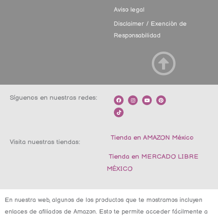
Aviso legal
Disclaimer / Exención de
Responsabilidad
Síguenos en nuestras redes:
F
T
I
Y
P
a
i
n
o
i
c
k
s
u
n
e
t
t
t
t
b
o
a
u
e
o
k
g
b
r
o
r
e
e
k
a
s
m
t
Tienda en AMAZON México
Visita nuestras tiendas:
Tienda en MERCADO LIBRE
MÉXICO
En nuestra web, algunos de los productos que te mostramos incluyen
enlaces de afiliados de Amazon. Esto te permite acceder fácilmente a