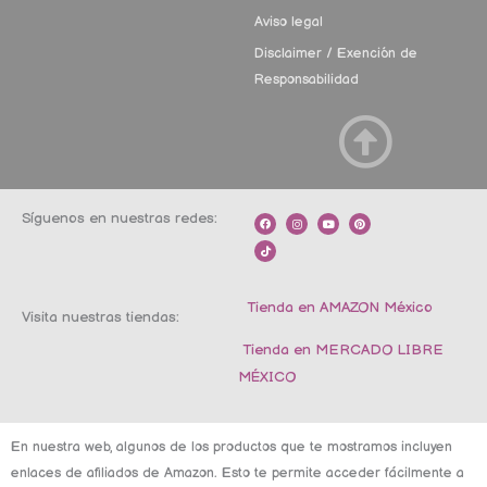
Aviso legal
Disclaimer / Exención de
Responsabilidad
Síguenos en nuestras redes:
F
T
I
Y
P
a
i
n
o
i
c
k
s
u
n
e
t
t
t
t
b
o
a
u
e
o
k
g
b
r
o
r
e
e
k
a
s
m
t
Tienda en AMAZON México
Visita nuestras tiendas:
Tienda en MERCADO LIBRE
MÉXICO
En nuestra web, algunos de los productos que te mostramos incluyen
enlaces de afiliados de Amazon. Esto te permite acceder fácilmente a