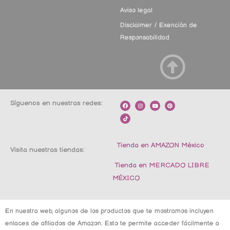
Aviso legal
Disclaimer / Exención de
Responsabilidad
Síguenos en nuestras redes:
F
T
I
Y
P
a
i
n
o
i
c
k
s
u
n
e
t
t
t
t
b
o
a
u
e
o
k
g
b
r
o
r
e
e
k
a
s
m
t
Tienda en AMAZON México
Visita nuestras tiendas:
Tienda en MERCADO LIBRE
MÉXICO
En nuestra web, algunos de los productos que te mostramos incluyen
enlaces de afiliados de Amazon. Esto te permite acceder fácilmente a