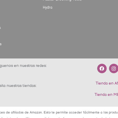
Hydra
s
s
F
I
guenos en nuestras redes:
a
n
c
s
e
t
Tienda en 
b
a
sita nuestras tiendas:
o
g
o
r
Tienda en 
k
a
m
ces de afiliados de Amazon. Esto te permite acceder fácilmente a los pro