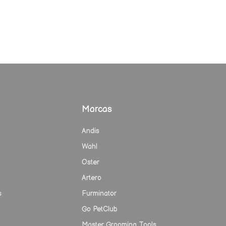
Marcas
Andis
Wahl
Oster
Artero
s
Furminator
Go PetClub
Master Grooming Tools