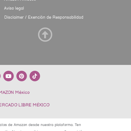
Aviso legal
Disclaimer / Exención de Responsabilidad
Y
P
T
o
i
i
u
n
k
t
t
t
AMAZON México
u
e
o
b
r
k
e
e
MERCADO LIBRE MÉXICO
s
t
ductos de Amazon desde nuestra plataforma. Ten