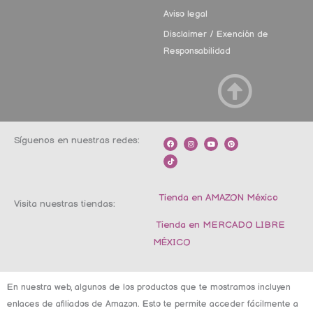
Aviso legal
Disclaimer / Exención de
Responsabilidad
Síguenos en nuestras redes:
F
T
I
Y
P
a
i
n
o
i
c
k
s
u
n
e
t
t
t
t
b
o
a
u
e
o
k
g
b
r
o
r
e
e
k
a
s
m
t
Tienda en AMAZON México
Visita nuestras tiendas:
Tienda en MERCADO LIBRE
MÉXICO
En nuestra web, algunos de los productos que te mostramos incluyen
enlaces de afiliados de Amazon. Esto te permite acceder fácilmente a