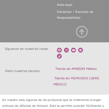
Aviso legal
Disclaimer / Exención de
Responsabilidad
Síguenos en nuestras redes:
F
T
I
Y
P
a
i
n
o
i
c
k
s
u
n
e
t
t
t
t
b
o
a
u
e
o
k
g
b
r
o
r
e
e
k
a
s
m
t
Tienda en AMAZON México
Visita nuestras tiendas:
Tienda en MERCADO LIBRE
MÉXICO
En nuestra web, algunos de los productos que te mostramos incluyen
enlaces de afiliados de Amazon. Esto te permite acceder fácilmente a