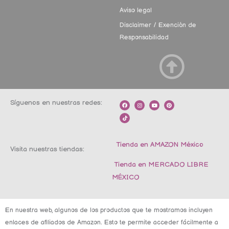
Aviso legal
Disclaimer / Exención de
Responsabilidad
Síguenos en nuestras redes:
F
T
I
Y
P
a
i
n
o
i
c
k
s
u
n
e
t
t
t
t
b
o
a
u
e
o
k
g
b
r
o
r
e
e
k
a
s
m
t
Tienda en AMAZON México
Visita nuestras tiendas:
Tienda en MERCADO LIBRE
MÉXICO
En nuestra web, algunos de los productos que te mostramos incluyen
enlaces de afiliados de Amazon. Esto te permite acceder fácilmente a