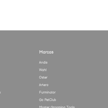
Marcas
Andis
Wahl
Oster
Artero
s
Furminator
Go PetClub
Master Grooming Tools