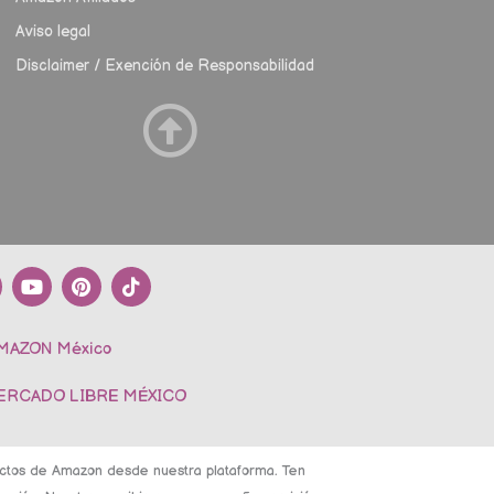
Aviso legal
Disclaimer / Exención de Responsabilidad
Y
P
T
o
i
i
u
n
k
t
t
t
AMAZON México
u
e
o
b
r
k
e
e
MERCADO LIBRE MÉXICO
s
t
ductos de Amazon desde nuestra plataforma. Ten