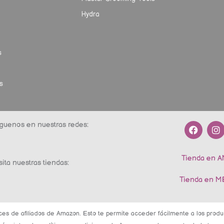
Hydra
s
s
F
I
guenos en nuestras redes:
a
n
c
s
e
t
Tienda en 
b
a
sita nuestras tiendas:
o
g
o
r
Tienda en 
k
a
m
ces de afiliados de Amazon. Esto te permite acceder fácilmente a los pro