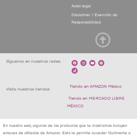
Aviso legal
Disclaimer / Exención de
Responsabilidad
Síguenos en nuestras redes:
F
T
I
Y
P
a
i
n
o
i
c
k
s
u
n
e
t
t
t
t
b
o
a
u
e
o
k
g
b
r
o
r
e
e
k
a
s
m
t
Tienda en AMAZON México
Visita nuestras tiendas:
Tienda en MERCADO LIBRE
MÉXICO
En nuestra web, algunos de los productos que te mostramos incluyen
enlaces de afiliados de Amazon. Esto te permite acceder fácilmente a