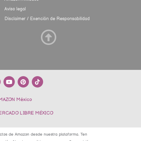
Aviso legal
Disclaimer / Exención de Responsabilidad
Y
P
T
o
i
i
u
n
k
t
t
t
AMAZON México
u
e
o
b
r
k
e
e
MERCADO LIBRE MÉXICO
s
t
ductos de Amazon desde nuestra plataforma. Ten