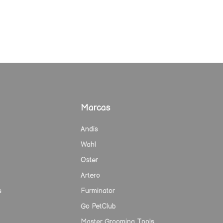
Marcas
Andis
Wahl
Oster
Artero
s
Furminator
Go PetClub
Master Grooming Tools