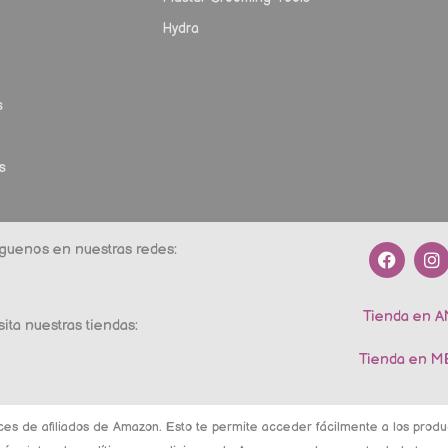
Hydra
s
s
F
I
guenos en nuestras redes:
a
n
c
s
e
t
Tienda en 
b
a
sita nuestras tiendas:
o
g
o
r
Tienda en 
k
a
m
ces de afiliados de Amazon. Esto te permite acceder fácilmente a los pro