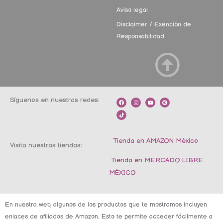
Aviso legal
Disclaimer / Exención de
Responsabilidad
Síguenos en nuestras redes:
F
T
I
Y
P
a
i
n
o
i
c
k
s
u
n
e
t
t
t
t
b
o
a
u
e
o
k
g
b
r
o
r
e
e
k
a
s
m
t
Tienda en AMAZON México
Visita nuestras tiendas:
Tienda en MERCADO LIBRE
MÉXICO
En nuestra web, algunos de los productos que te mostramos incluyen
enlaces de afiliados de Amazon. Esto te permite acceder fácilmente a