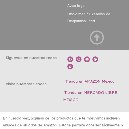
Aviso legal
Disclaimer / Exención de
Responsabilidad
Síguenos en nuestras redes:
F
T
I
Y
P
a
i
n
o
i
c
k
s
u
n
e
t
t
t
t
b
o
a
u
e
o
k
g
b
r
o
r
e
e
k
a
s
m
t
Tienda en AMAZON México
Visita nuestras tiendas:
Tienda en MERCADO LIBRE
MÉXICO
En nuestra web, algunos de los productos que te mostramos incluyen
enlaces de afiliados de Amazon. Esto te permite acceder fácilmente a