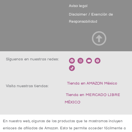
Aviso legal
Disclaimer / Exención de
Responsabilidad
Síguenos en nuestras redes:
F
T
I
Y
P
a
i
n
o
i
c
k
s
u
n
e
t
t
t
t
b
o
a
u
e
o
k
g
b
r
o
r
e
e
k
a
s
m
t
Tienda en AMAZON México
Visita nuestras tiendas:
Tienda en MERCADO LIBRE
MÉXICO
En nuestra web, algunos de los productos que te mostramos incluyen
enlaces de afiliados de Amazon. Esto te permite acceder fácilmente a