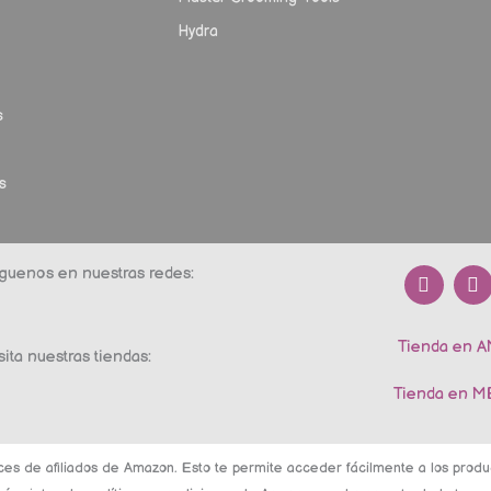
Hydra
s
s
F
I
guenos en nuestras redes:
a
n
c
s
e
t
Tienda en 
b
a
sita nuestras tiendas:
o
g
o
r
Tienda en 
k
a
m
ces de afiliados de Amazon. Esto te permite acceder fácilmente a los pro