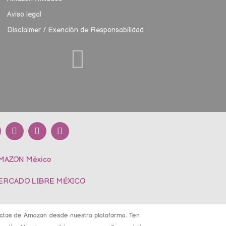
Aviso legal
Disclaimer / Exención de Responsabilidad
Y
P
T
o
i
i
u
n
k
t
t
t
AMAZON México
u
e
o
b
r
k
e
e
MERCADO LIBRE MÉXICO
s
t
ductos de Amazon desde nuestra plataforma. Ten