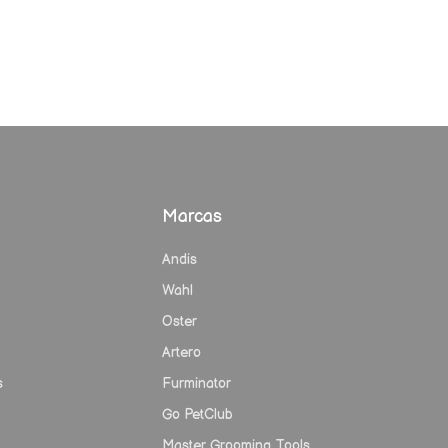
Marcas
Andis
Wahl
Oster
Artero
s
Furminator
Go PetClub
Master Grooming Tools