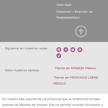
Aviso legal
Disclaimer / Exención de
Responsabilidad
Síguenos en nuestras redes:
F
T
I
Y
P
a
i
n
o
i
c
k
s
u
n
e
t
t
t
t
b
o
a
u
e
o
k
g
b
r
o
r
e
e
k
a
s
m
t
Tienda en AMAZON México
Visita nuestras tiendas:
Tienda en MERCADO LIBRE
MÉXICO
En nuestra web, algunos de los productos que te mostramos incluyen
enlaces de afiliados de Amazon. Esto te permite acceder fácilmente a