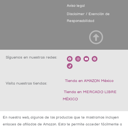
Aviso legal
Disclaimer / Exención de
Responsabilidad
Síguenos en nuestras redes:
F
T
I
Y
P
a
i
n
o
i
c
k
s
u
n
e
t
t
t
t
b
o
a
u
e
o
k
g
b
r
o
r
e
e
k
a
s
m
t
Tienda en AMAZON México
Visita nuestras tiendas:
Tienda en MERCADO LIBRE
MÉXICO
En nuestra web, algunos de los productos que te mostramos incluyen
enlaces de afiliados de Amazon. Esto te permite acceder fácilmente a