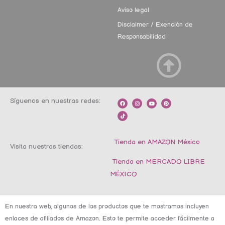
Aviso legal
Disclaimer / Exención de
Responsabilidad
Síguenos en nuestras redes:
F
T
I
Y
P
a
i
n
o
i
c
k
s
u
n
e
t
t
t
t
b
o
a
u
e
o
k
g
b
r
o
r
e
e
k
a
s
m
t
Tienda en AMAZON México
Visita nuestras tiendas:
Tienda en MERCADO LIBRE
MÉXICO
En nuestra web, algunos de los productos que te mostramos incluyen
enlaces de afiliados de Amazon. Esto te permite acceder fácilmente a