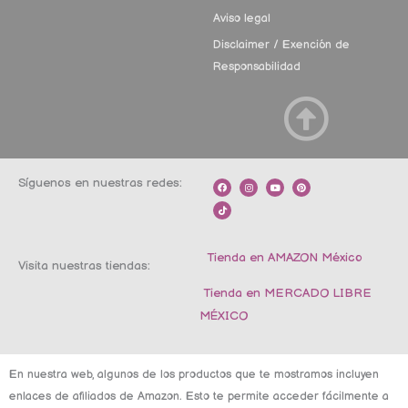
Aviso legal
Disclaimer / Exención de
Responsabilidad
Síguenos en nuestras redes:
F
T
I
Y
P
a
i
n
o
i
c
k
s
u
n
e
t
t
t
t
b
o
a
u
e
o
k
g
b
r
o
r
e
e
k
a
s
m
t
Tienda en AMAZON México
Visita nuestras tiendas:
Tienda en MERCADO LIBRE
MÉXICO
En nuestra web, algunos de los productos que te mostramos incluyen
enlaces de afiliados de Amazon. Esto te permite acceder fácilmente a