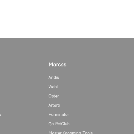
Marcas
Andis
Wahl
Oster
Artero
s
Furminator
Go PetClub
Master Grooming Tools