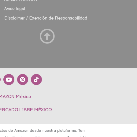
Aviso legal
Disclaimer / Exención de Responsabilidad
Y
P
T
o
i
i
u
n
k
t
t
t
AMAZON México
u
e
o
b
r
k
e
e
MERCADO LIBRE MÉXICO
s
t
ductos de Amazon desde nuestra plataforma. Ten