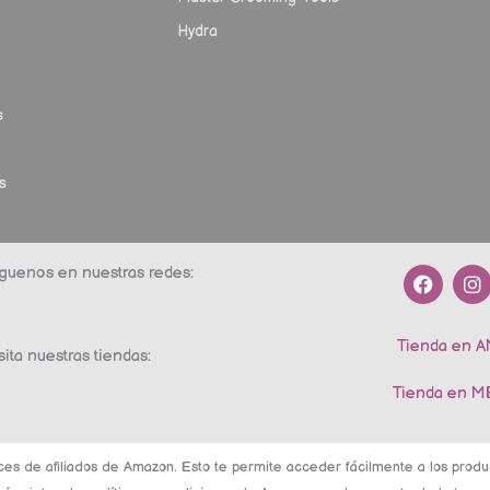
Hydra
s
s
F
I
guenos en nuestras redes:
a
n
c
s
e
t
Tienda en 
b
a
sita nuestras tiendas:
o
g
o
r
Tienda en 
k
a
m
ces de afiliados de Amazon. Esto te permite acceder fácilmente a los pro