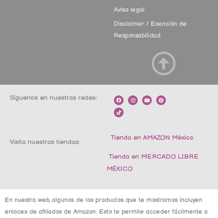
Aviso legal
Disclaimer / Exención de
Responsabilidad
Síguenos en nuestras redes:
F
T
I
Y
P
a
i
n
o
i
c
k
s
u
n
e
t
t
t
t
b
o
a
u
e
o
k
g
b
r
o
r
e
e
k
a
s
m
t
Tienda en AMAZON México
Visita nuestras tiendas:
Tienda en MERCADO LIBRE
MÉXICO
En nuestra web, algunos de los productos que te mostramos incluyen
enlaces de afiliados de Amazon. Esto te permite acceder fácilmente a