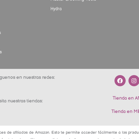
Hydra
s
s
F
I
guenos en nuestras redes:
a
n
c
s
e
t
Tienda en 
b
a
sita nuestras tiendas:
o
g
o
r
Tienda en 
k
a
m
ces de afiliados de Amazon. Esto te permite acceder fácilmente a los pro