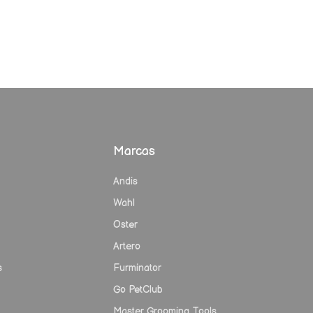
Marcas
Andis
Wahl
Oster
Artero
s
Furminator
Go PetClub
Master Grooming Tools