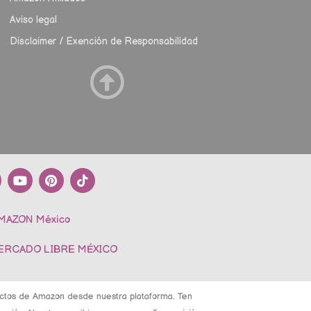
Aviso legal
Disclaimer / Exención de Responsabilidad
Y
P
T
o
i
i
u
n
k
t
t
t
AMAZON México
u
e
o
b
r
k
e
e
MERCADO LIBRE MÉXICO
s
t
ductos de Amazon desde nuestra plataforma. Ten