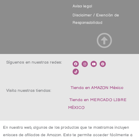
Aviso legal
Disclaimer / Exención de
Responsabilidad
Síguenos en nuestras redes:
F
T
I
Y
P
a
i
n
o
i
c
k
s
u
n
e
t
t
t
t
b
o
a
u
e
o
k
g
b
r
o
r
e
e
k
a
s
m
t
Tienda en AMAZON México
Visita nuestras tiendas:
Tienda en MERCADO LIBRE
MÉXICO
En nuestra web, algunos de los productos que te mostramos incluyen
enlaces de afiliados de Amazon. Esto te permite acceder fácilmente a