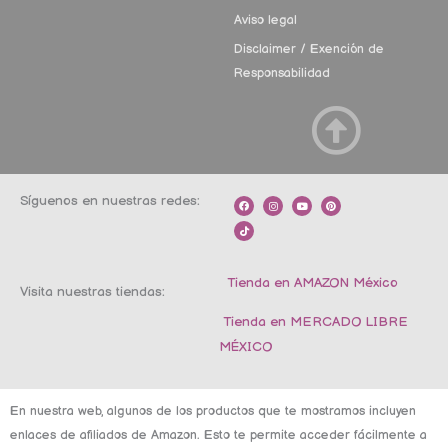
Aviso legal
Disclaimer / Exención de
Responsabilidad
Síguenos en nuestras redes:
F
T
I
Y
P
a
i
n
o
i
c
k
s
u
n
e
t
t
t
t
b
o
a
u
e
o
k
g
b
r
o
r
e
e
k
a
s
m
t
Tienda en AMAZON México
Visita nuestras tiendas:
Tienda en MERCADO LIBRE
MÉXICO
En nuestra web, algunos de los productos que te mostramos incluyen
enlaces de afiliados de Amazon. Esto te permite acceder fácilmente a